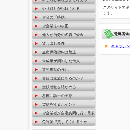
このサイトで消
やり取りが記録される
ます。
借金の「時効」
貸金業法の改正
消費者金
他人が自分の名義で借金
貸し出し要件
キャッシン
生命保険契約は禁止
未成年が契約した借入
業務規制の強化
責任は家族にあるのか？
金銭感覚を確かめる
悪徳弁護士の実態
契約を守るポイント
貸金業者が自宅訪問に行く目安
免許証で貸してくれるのか