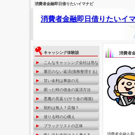
消費者金融即日借りたいイマナビ
消費者金融即日借りたいイ
キャッシング体験談
消費者
こんなキャッシング会社は危な
い
重圧のない返済(債務整理する)
甘い金利は事故の元
困った時の借金の返済方法
悪魔の見返り(サラ金の報復)
契約は無人？店舗？
借りる時の心構え
ブラックリストの正体
消費者金融も取
申し込む会社はよく考える